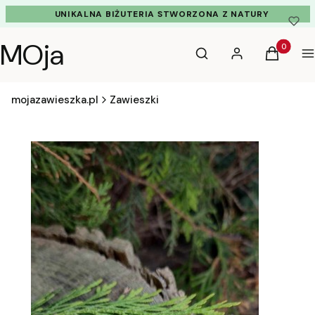
UNIKALNA BIŻUTERIA STWORZONA Z NATURY
MOja
Otwórz wyszukiwarkę
Produkty 
Szukaj
Zaloguj się
Koszyk
M
mojazawieszka.pl
Zawieszki