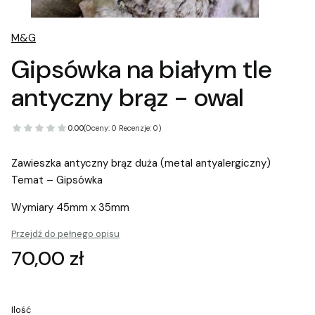
M&G
Gipsówka na białym tle
antyczny brąz - owal
0.00
(Oceny: 0 Recenzje: 0)
Zawieszka antyczny brąz duża (metal antyalergiczny)
Temat – Gipsówka
Wymiary 45mm x 35mm
Przejdź do pełnego opisu
Cena
70,00 zł
Ilość