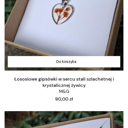
Do koszyka
Łososiowe gipsówki w sercu stali szlachetnej i
krystalicznej żywicy
M&G
Cena
90,00 zł