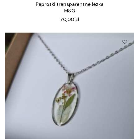
Paprotki transparentne łezka
M&G
Cena
70,00 zł