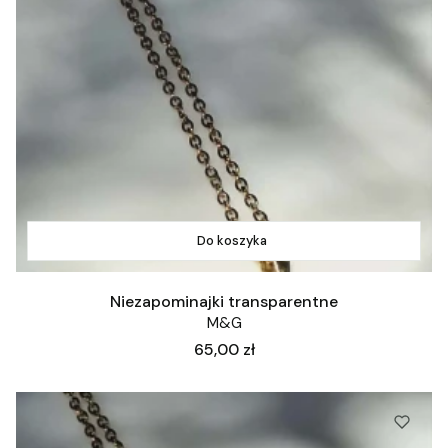
Do koszyka
Niezapominajki transparentne
M&G
Cena
65,00 zł