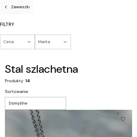
Zawieszki
FILTRY
Cena
Marka
Koniec filtrów
Stal szlachetna
Produkty:
14
Lista produktów
Sortowanie:
Domyślne