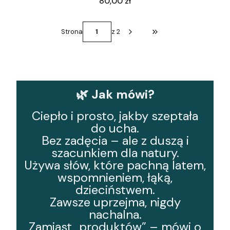
Cena
80,00 zł
Strona
z 2
Przejdź do ostatniej st
🌿 Jak mówi?
Ciepło i prosto, jakby szeptała
do ucha.
Bez zadęcia – ale z duszą i
szacunkiem dla natury.
Używa słów, które pachną latem,
wspomnieniem, łąką,
dzieciństwem.
Zawsze uprzejma, nigdy
nachalna.
Zamiast „produktów” – mówi o