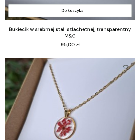
Do koszyka
Bukiecik w srebrnej stali szlachetnej, transparentny
M&G
Cena
95,00 zł