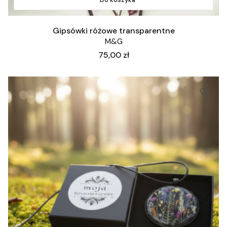
Gipsówki różowe transparentne
M&G
Cena
75,00 zł