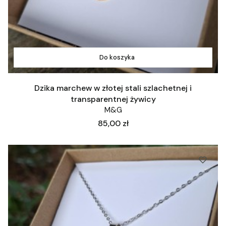
Do koszyka
Dzika marchew w złotej stali szlachetnej i
transparentnej żywicy
M&G
Cena
85,00 zł