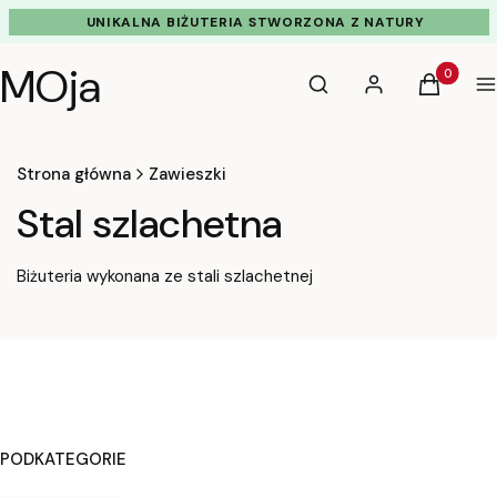
UNIKALNA BIŻUTERIA STWORZONA Z NATURY
MOja
Otwórz wyszukiwarkę
Produkty 
Szukaj
Zaloguj się
Koszyk
M
Strona główna
Zawieszki
Stal szlachetna
Biżuteria wykonana ze stali szlachetnej
PODKATEGORIE