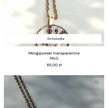
Do koszyka
Minigipsówki transparentne
M&G
Cena
65,00 zł