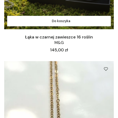
Do koszyka
Łąka w czarnej zawieszce 16 roślin
M&G
Cena
145,00 zł