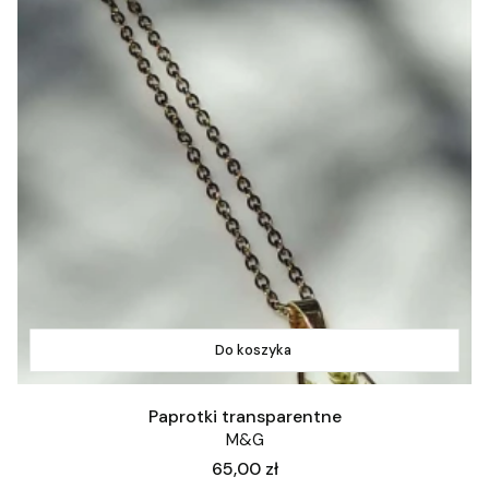
Do koszyka
Paprotki transparentne
M&G
Cena
65,00 zł