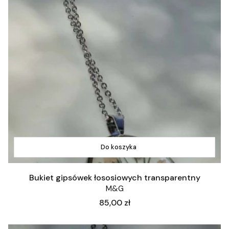
Do koszyka
Bukiet gipsówek łososiowych transparentny
M&G
Cena
85,00 zł